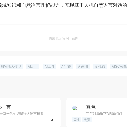
领域知识和自然语言理解能力，实现基于人机自然语言对话
腾讯混元官网 - 截图
认知智能大模型
AI助手
AI工具
AI写作
AI画图
多模态
AIGC智
心一言
豆包
全新一代知识增强大语言模型
字节跳动旗下AI智能助手
CN
免费