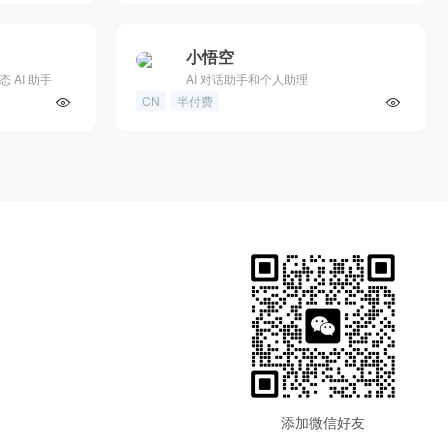
小悟空
 AI 助手
AI 对话助手和个人助理
CN
半付费
添加微信好友