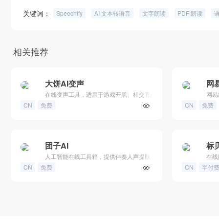
关键词：
Speechify
AI 文本转语音
文字朗读
PDF 朗读
相关推荐
大饼AI变声
网
在线变声工具，适用于游戏开黑、社交直播等场景
网易
CN
免费
CN
免费
团子AI
标
人工智能在线工具箱，提供伴奏人声提取、任意乐器分离、无损升
在线
CN
免费
CN
半付