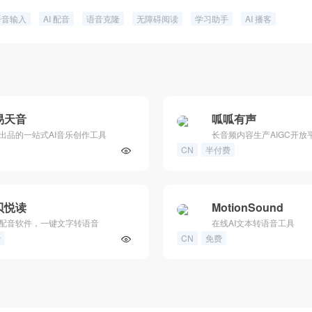
语音输入
AI 配音
语音克隆
无障碍阅读
学习助手
AI 播客
易天音
呱呱有声
出品的一站式AI音乐创作工具
长音频内容生产AIGC开放
CN
半付费
贝悦读
MotionSound
降掉等功能
配音软件，一键文字转语音
在线AI文本转语音工具
费
CN
免费